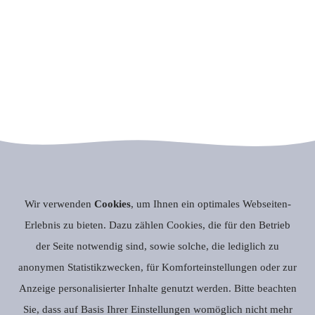
Wir verwenden
Cookies
, um Ihnen ein optimales Webseiten-
Erlebnis zu bieten. Dazu zählen Cookies, die für den Betrieb
der Seite notwendig sind, sowie solche, die lediglich zu
anonymen Statistikzwecken, für Komforteinstellungen oder zur
Anzeige personalisierter Inhalte genutzt werden. Bitte beachten
Sie, dass auf Basis Ihrer Einstellungen womöglich nicht mehr